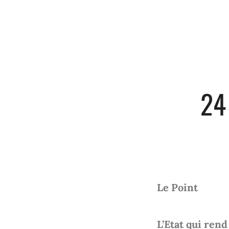
24
Le Point
L’Etat qui ren