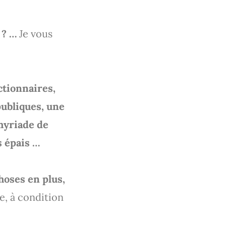
 ? …
Je vous
ctionnaires,
publiques, une
myriade de
us épais …
hoses en plus,
e, à condition