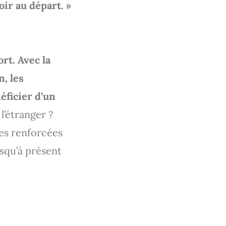
oir au départ. »
rt. Avec la
n, les
éficier d’un
l’étranger ?
tes renforcées
usqu’à présent