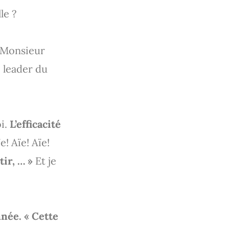
le ?
Monsieur
e leader du
oi.
L’efficacité
e! Aïe! Aïe!
tir, … »
Et je
nnée. « Cette